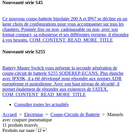
Nouveauté série S45
Ce nouveau coupe-batterie bipolaire 200 A et IP67 se décline en un
large choix de configurations pour vous accompagner sur tous les
chantiers. Poignée fixe ou non, cadenassable ou non, avec son
format compact, sa robustesse et ses différentes versions, il répondra
à vos besoins.
COM_CONTENT_READ_MORE_TITLE
Nouveauté série S255
Battery Master Switch vous présente la seconde génération de
coupe-circuit de batterie S255 SODEREP-ECANS. Plus étanche
avec IPX9K, il a été développé pour répondre aux normes ADR
européenne et australienne. Avec son haut niveau de sécurité, il
permet également de répondre aux exigences de l'ATEX.
COM_CONTENT_READ_MORE_TITLE
Consulter toutes les actualités
Accueil
>
Electrique
>
Coupe-Circuits de Batterie
>
Manuels
avec coupure pneumatique
11 produits trouvés
Produits par page