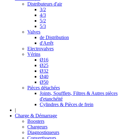
Distributeurs d'air
3/2
4/3
5/2
5/3
Valves
de Distribution
d'Arrêt
Electrovalves
Vérins
Ø16
Ø25
Ø32
Ø40
Ø50
Pièces détachées
Joints, Soufflets, Filtres & Autres pièces
d'etanchéité
Cylindres & Pièces de frein
|
Charge & Démarrage
Boosters
Chargeurs
Diagnostiqueurs
Convertisseurs