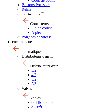
Coup de poing
Boutons Poussoirs
Relais
Contacteurs
Contacteurs
Fin de course
A pied
Poignées de vitesse
Pneumatique
Pneumatique
Distributeurs d'air
Distributeurs d'air
3/2
4/3
5/2
5/3
Valves
Valves
de Distribution
d'Arrêt