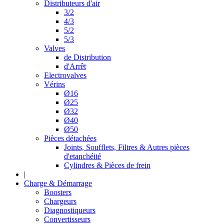
Distributeurs d'air
3/2
4/3
5/2
5/3
Valves
de Distribution
d'Arrêt
Electrovalves
Vérins
Ø16
Ø25
Ø32
Ø40
Ø50
Pièces détachées
Joints, Soufflets, Filtres & Autres pièces
d'etanchéité
Cylindres & Pièces de frein
|
Charge & Démarrage
Boosters
Chargeurs
Diagnostiqueurs
Convertisseurs