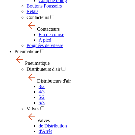
Coup de poing
Boutons Poussoirs
Relais
Contacteurs
Contacteurs
Fin de course
A pied
Poignées de vitesse
Pneumatique
Pneumatique
Distributeurs d'air
Distributeurs d'air
3/2
4/3
5/2
5/3
Valves
Valves
de Distribution
d'Arrêt