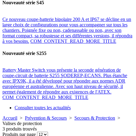
Nouveauté série S45
Ce nouveau coupe-batterie bipolaire 200 A et IP67 se décline en un
large choix de configurations pour vous accompagner sur tous les
chantiers. Poignée fixe ou non, cadenassable ou non, avec son
format compact, sa robustesse et ses différentes versions, il répondra
à vos besoins.
COM_CONTENT_READ_MORE_TITLE
Nouveauté série S255
Battery Master Switch vous présente la seconde génération de
coupe-circuit de batterie S255 SODEREP-ECANS. Plus étanche
avec IPX9K, il a été développé pour répondre aux normes ADR
européenne et australienne. Avec son haut niveau de sécurité, il
permet également de répondre aux exigences de l'ATEX.
COM_CONTENT_READ_MORE_TITLE
Consulter toutes les actualités
Accueil
>
Prévention & Secours
>
Secours & Protection
>
Valises de protection
3 produits trouvés
Produits par page