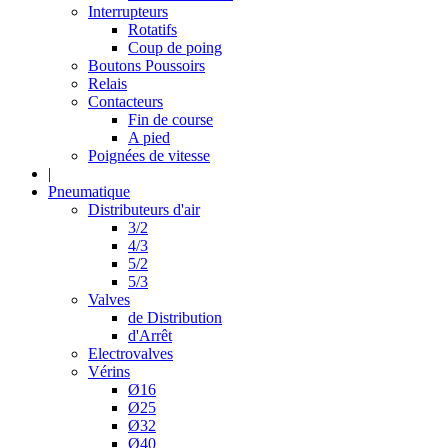
Interrupteurs
Rotatifs
Coup de poing
Boutons Poussoirs
Relais
Contacteurs
Fin de course
A pied
Poignées de vitesse
|
Pneumatique
Distributeurs d'air
3/2
4/3
5/2
5/3
Valves
de Distribution
d'Arrêt
Electrovalves
Vérins
Ø16
Ø25
Ø32
Ø40