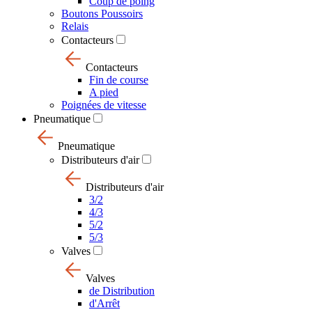
Coup de poing
Boutons Poussoirs
Relais
Contacteurs
Contacteurs
Fin de course
A pied
Poignées de vitesse
Pneumatique
Pneumatique
Distributeurs d'air
Distributeurs d'air
3/2
4/3
5/2
5/3
Valves
Valves
de Distribution
d'Arrêt