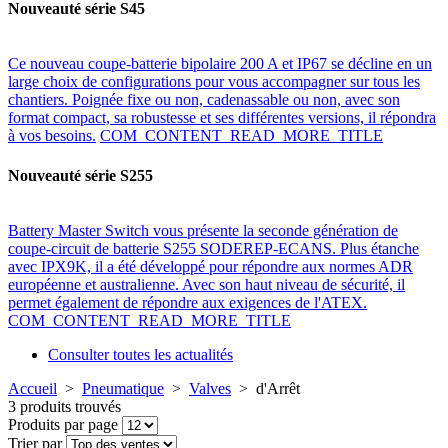
Nouveauté série S45
Ce nouveau coupe-batterie bipolaire 200 A et IP67 se décline en un
large choix de configurations pour vous accompagner sur tous les
chantiers. Poignée fixe ou non, cadenassable ou non, avec son
format compact, sa robustesse et ses différentes versions, il répondra
à vos besoins.
COM_CONTENT_READ_MORE_TITLE
Nouveauté série S255
Battery Master Switch vous présente la seconde génération de
coupe-circuit de batterie S255 SODEREP-ECANS. Plus étanche
avec IPX9K, il a été développé pour répondre aux normes ADR
européenne et australienne. Avec son haut niveau de sécurité, il
permet également de répondre aux exigences de l'ATEX.
COM_CONTENT_READ_MORE_TITLE
Consulter toutes les actualités
Accueil
>
Pneumatique
>
Valves
>
d'Arrêt
3 produits trouvés
Produits par page
Trier par